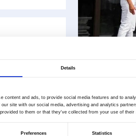
ofte sammen med
 av eksisterende lån der
het. Brukes også ved
 med omsetning av
Details
e content and ads, to provide social media features and to analy
 our site with our social media, advertising and analytics partn
 provided to them or that they’ve collected from your use of their
Preferences
Statistics