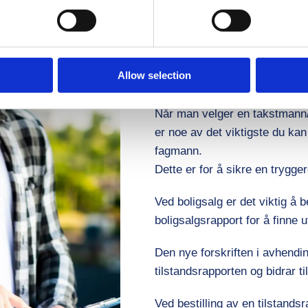
Allow selection
Når man velger en takstmann/
er noe av det viktigste du ka
fagmann.
Dette er for å sikre en trygge
Ved boligsalg er det viktig å 
boligsalgsrapport for å finne u
Den nye
forskriften i avhend
tilstandsrapporten og bidrar ti
Ved bestilling av en tilstands