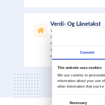
Verdi- Og Lånetakst​
Verdi- og lånetakst benyttes 
låneopptak eller refinansiering
eiendommen stilles som sikker
skifte og arv, og i forbindelse
Consent
eiendom.
This website uses cookies
We use cookies to personalis
information about your use of
other information that you’ve
Consent
Necessary
Selection