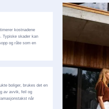
stimerer kostnadene
e. Typiske skader kan
 sopp og råte som en
kte boliger, brukes det en
 av avvik, feil og
klamasjonstakst når