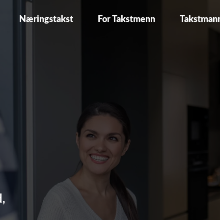
Næringstakst
For Takstmenn
Takstman
d,